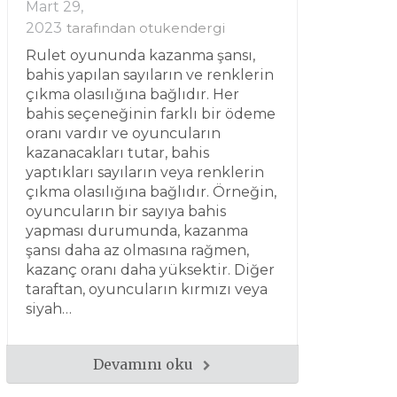
Mart 29,
2023
tarafından
otukendergi
Rulet oyununda kazanma şansı,
bahis yapılan sayıların ve renklerin
çıkma olasılığına bağlıdır. Her
bahis seçeneğinin farklı bir ödeme
oranı vardır ve oyuncuların
kazanacakları tutar, bahis
yaptıkları sayıların veya renklerin
çıkma olasılığına bağlıdır. Örneğin,
oyuncuların bir sayıya bahis
yapması durumunda, kazanma
şansı daha az olmasına rağmen,
kazanç oranı daha yüksektir. Diğer
taraftan, oyuncuların kırmızı veya
siyah…
Devamını oku