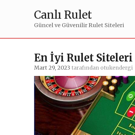
Canlı Rulet
Güncel ve Güvenilir Rulet Siteleri
En İyi Rulet Siteleri
Mart 29, 2023
tarafından
otukendergi