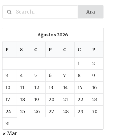
Ara
Ağustos 2026
P
S
Ç
P
C
C
P
1
2
3
4
5
6
7
8
9
10
11
12
13
14
15
16
17
18
19
20
21
22
23
24
25
26
27
28
29
30
31
« Mar