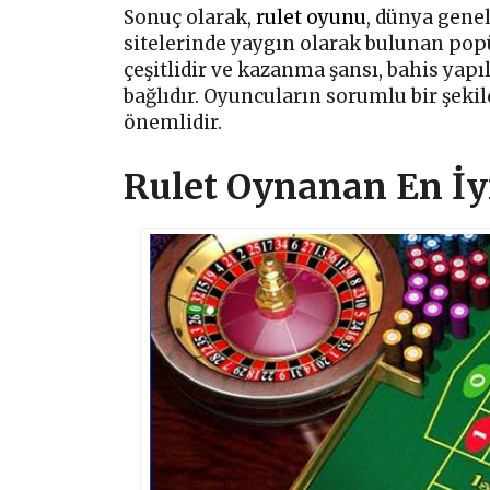
Sonuç olarak,
rulet oyunu
, dünya gene
sitelerinde yaygın olarak bulunan pop
çeşitlidir ve kazanma şansı, bahis yapı
bağlıdır. Oyuncuların sorumlu bir şeki
önemlidir.
Rulet Oynanan En İyi